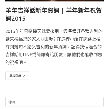
羊年吉祥話新年賀詞 | 羊年新年祝賀
詞2015
2015羊年只剩幾天就要來到，您準備好各種吉利的
話來祝福您的家人朋友嗎? 在這裡小編在網路上搜
尋到幾句不錯又吉利的新年賀詞，記得找個適合的
吉祥話用LINE或簡訊寄給朋友，讓他們也能收到您
的祝福吧。
羊
繼續閱讀
年
吉
祥
話
新
年
賀
詞
|