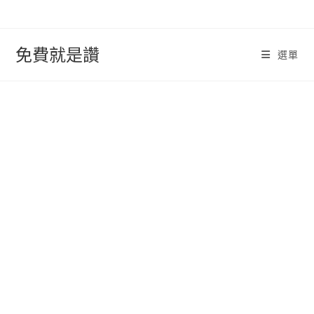
跳
轉
至
免費就是讚
選單
內
容