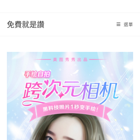
跳
轉
至
免費就是讚
選單
內
容