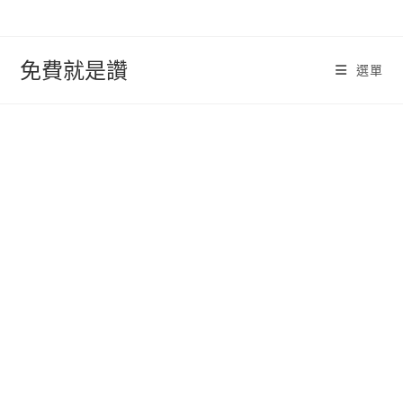
跳
轉
至
免費就是讚
選單
內
容