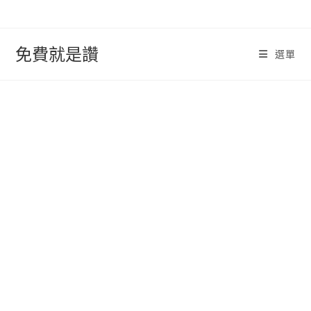
跳
轉
至
免費就是讚
選單
內
容