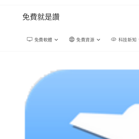
跳
轉
免費就是讚
至
內
容
免費軟體
免費資源
科技新知