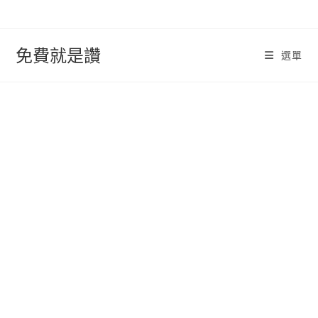
跳
轉
至
免費就是讚
選單
內
容