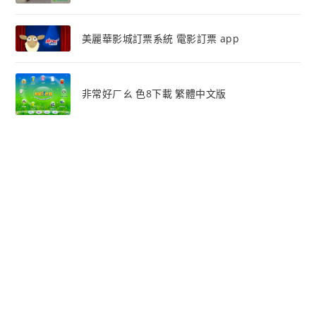
美麗華影城訂票系統 電影訂票 app
非常好ㄏㄠ 色8下載 繁體中文版