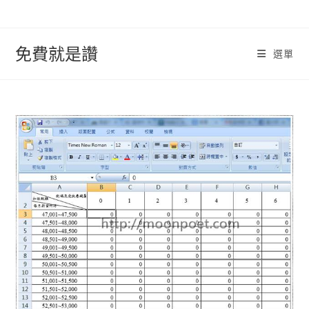
跳
轉
至
免費就是讚
選單
內
容