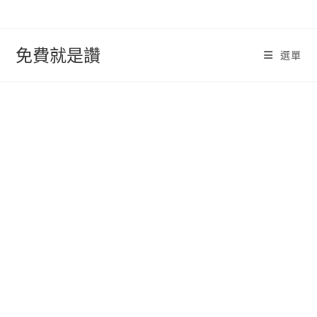
跳
轉
至
免費就是讚
選單
內
容