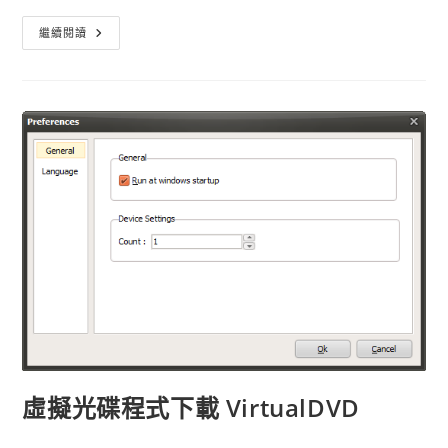
光
繼續閱讀
碟
映
像
檔
開
啟
程
式
Daemon
Tools
繁
體
中
文
版
最
新
版
虛擬光碟程式下載 VirtualDVD