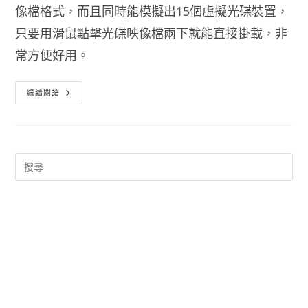
像檔格式，而且同時能模擬出15個虛擬光碟裝置，
只要用滑鼠點擊光碟映像檔兩下就能直接掛載，非
常方便好用。
虛
繼續閱讀
擬
光
碟
機
軟
體
下
載
Virtual
CloneDrive