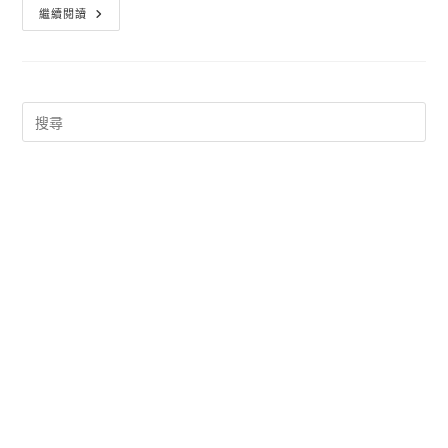
模
繼續閱讀
擬
城
市
下
載
中
文
版
–
SimCity
BuildIt
For
平
板
App