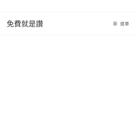
跳
轉
至
免費就是讚
選單
內
容