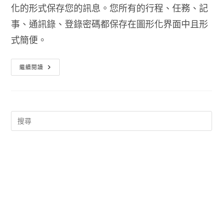
化的形式保存您的訊息。您所有的行程、任務、記
事、通訊錄、登錄密碼都保存在圖形化界面中且形
式簡便。
記
繼續閱讀
事
本
軟
體
下
載
EssentialPIM
Free
免
安
裝