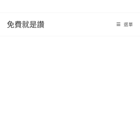
跳
轉
至
免費就是讚
選單
內
容