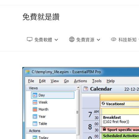
跳
轉
免費就是讚
至
內
容
免費軟體
免費資源
科技新知