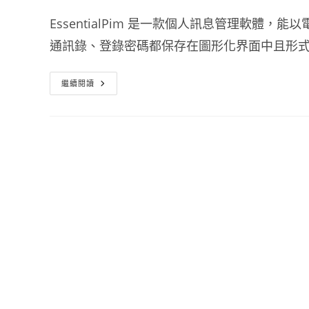
EssentialPim 是一款個人訊息管理軟
通訊錄、登錄密碼都保存在圖形化界面中且形
記
繼續閱讀
事
本
軟
體
下
載
EssentialPIM
Free
免
安
裝