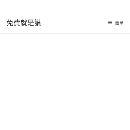
跳
轉
至
免費就是讚
選單
內
容