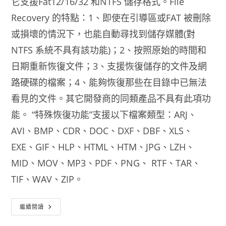
它支援Fat12/16/32 和NTFS 儲存格式。File
Recovery 的特點：1、即使在引導區或FAT 被刪除
或損壞的情況下，也能自動尋找到儲存媒體(對
NTFS 系統不具有該功能)；2、按照原始的時間和
日期重新恢復文件；3、支援恢復儲存的文件及網
路硬碟的檔案；4、能夠恢復那些在目錄中已無法
看見的文件。其它開發商的同類產品不具有此項功
能。 “特殊恢復功能”支援以下檔案類型：ARJ、
AVI、BMP、CDR、DOC、DXF、DBF、XLS、
EXE、GIF、HLP、HTML、HTM、JPG、LZH、
MID、MOV、MP3、PDF、PNG、 RTF、T​​AR、
TIF、WAV、ZIP。
救
繼續閱讀
回
刪