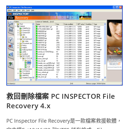
體
–
EaseUS
Data
Recovery
Wizard
Free
救回刪除檔案 PC INSPECTOR File
Recovery 4.x
PC Inspector File Recovery是一款檔案救援軟體，