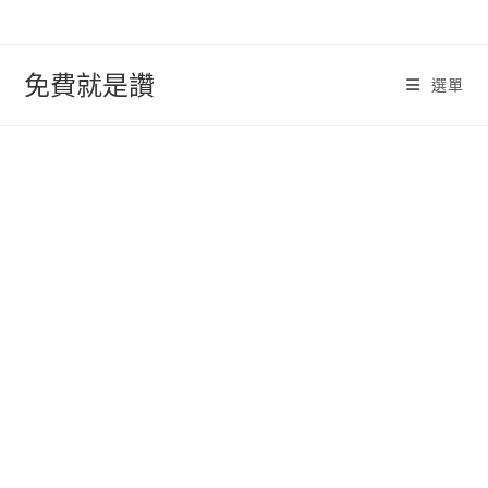
跳
轉
至
免費就是讚
選單
內
容