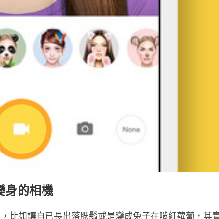
秒變身的相機
影，比如讓自已長出落腮鬍或是變成兔子在啃紅蘿蔔，其