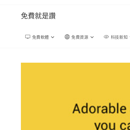
跳
轉
免費就是讚
至
內
容
免費軟體
免費資源
科技新知