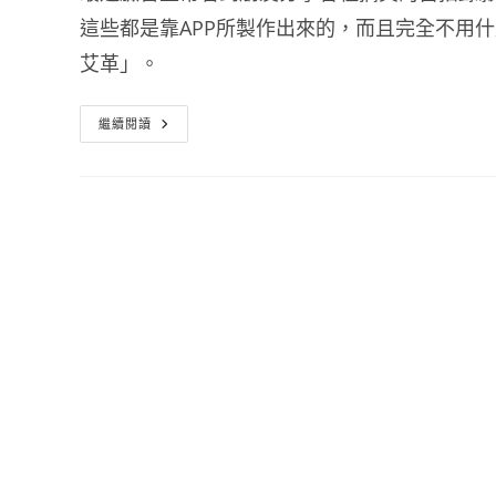
這些都是靠APP所製作出來的，而且完全不用什麼
艾革」。
搞
繼續閱讀
笑
攝
影
App
Egg
艾
革
–
讓
你
1
秒
變
身
的
相
機