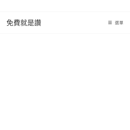
跳
轉
至
免費就是讚
選單
內
容