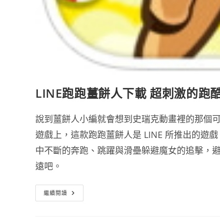
LINE跑跑薑餅人下載 超刺激的跑
說到薑餅人小編就會想到史瑞克動畫裡的那個
遊戲上，這款跑跑薑餅人是 LINE 所推出的
中不斷的奔跑、跳躍與滑壘躲避魔女的追擊，避
遠吧。
LINE
繼續閱讀
跑
跑
薑