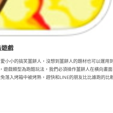
酷遊戲
可愛小小的搞笑薑餅人，沒想到薑餅人的題材也可以運用
遊戲，遊戲類型為跑酷玩法，我們必須操作薑餅人在横向畫面
免落入烤箱中被烤熟，趕快和LINE的朋友比比誰跑的比