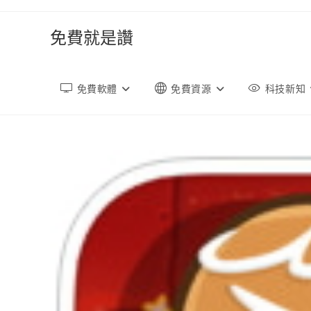
跳
轉
免費就是讚
至
內
容
免費軟體
免費資源
科技新知