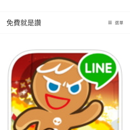
跳
轉
至
免費就是讚
選單
內
容