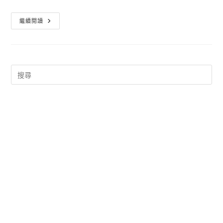
LINE
繼續閱讀
跑
跑
薑
餅
人
下
載
超
刺
激
的
跑
酷
遊
戲