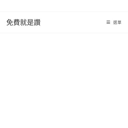
跳
轉
至
免費就是讚
選單
內
容