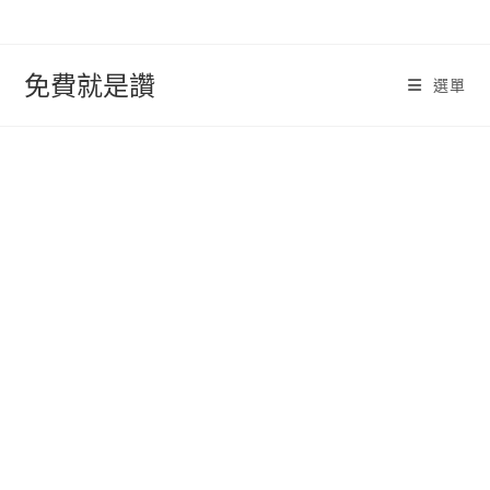
跳
轉
至
免費就是讚
選單
內
容