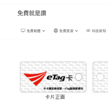
跳
轉
免費就是讚
至
內
容
免費軟體
免費資源
科技新知