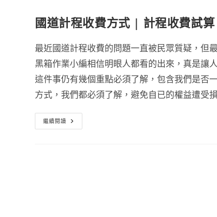
國道計程收費方式 | 計程收費試算
最近國道計程收費的問題一直被民眾質疑，但
黑箱作業小編相信明眼人都看的出來，真是讓
這件事仍有幾個重點必須了解，包含我們是否一定要
方式，我們都必須了解，避免自已的權益遭受
國
繼續閱讀
道
計
程
收
費
方
式
|
計
程
收
費
試
算