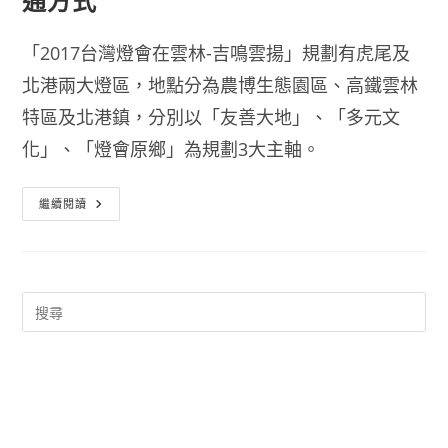
通方式
「2017台灣燈會在雲林-吉鳴雲揚」規劃有虎尾及
北港兩大燈區，地點分為農博生態園區、高鐵雲林
特區及北港鎮，分別以「友善大地」、「多元文
化」、「燈會原鄉」為規劃3大主軸。
2017
繼續閱讀
燈
會
在
雲
林
縣
日
期、
地
點、
交
通
方
式