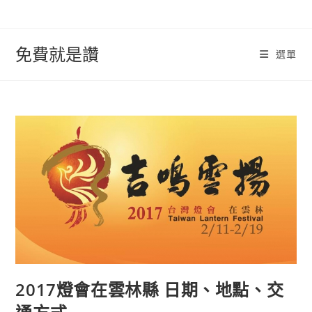
跳
轉
至
免費就是讚
選單
內
容
2017燈會在雲林縣 日期、地點、交