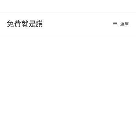
跳
轉
至
免費就是讚
選單
內
容