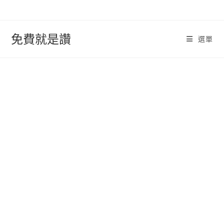
跳
轉
至
免費就是讚
選單
內
容