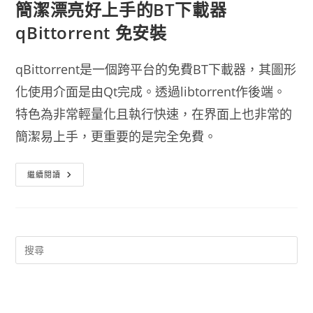
簡潔漂亮好上手的BT下載器
qBittorrent 免安裝
qBittorrent是一個跨平台的免費BT下載器，其圖形
化使用介面是由Qt完成。透過libtorrent作後端。
特色為非常輕量化且執行快速，在界面上也非常的
簡潔易上手，更重要的是完全免費。
簡
繼續閱讀
潔
漂
亮
好
上
手
的
BT
下
載
器
QBittorrent
免
安