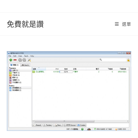
跳
轉
至
免費就是讚
選單
內
容