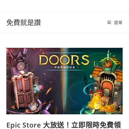
跳
轉
至
免費就是讚
選單
內
容
Epic Store 大放送！立即限時免費領