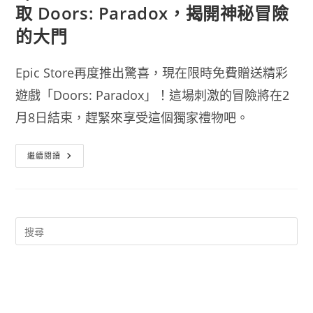
取 Doors: Paradox，揭開神秘冒險
的大門
Epic Store再度推出驚喜，現在限時免費贈送精彩
遊戲「Doors: Paradox」！這場刺激的冒險將在2
月8日結束，趕緊來享受這個獨家禮物吧。
Epic
繼續閱讀
Store
大
放
送！
立
即
限
時
免
費
領
取
Doors:
Paradox，
揭
開