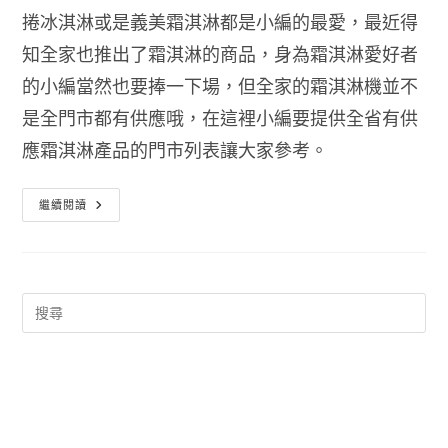
捲冰淇淋或是義美霜淇淋都是小編的最愛，最近得
知全家也推出了霜淇淋的商品，身為霜淇淋愛好者
的小編當然也要捧一下場，但全家的霜淇淋機並不
是全門市都有供應哦，在這裡小編要提供全省有供
應霜淇淋產品的門市列表讓大家參考。
全
繼續閱讀
家
霜
淇
淋
門
市
查
詢
哪
裡
有
得
買?