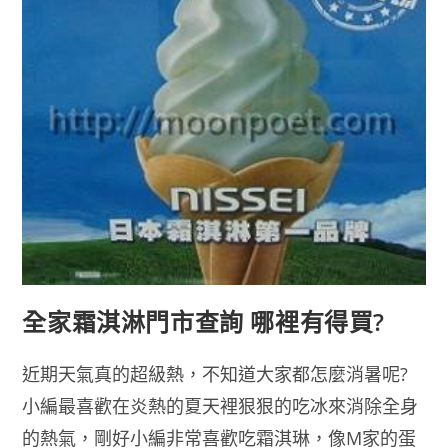
全家霜淇淋門市查詢 哪裡有得買?
近期天氣真的超級熱，不知道大家都怎麼消暑呢?
小編最喜歡在炎熱的夏天裡狠狠的吃冰來消除全身
的熱氣，剛好小編非常喜歡吃霜淇琳，像M家的蛋