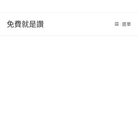
跳
轉
至
免費就是讚
選單
內
容