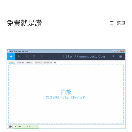
跳
轉
至
免費就是讚
選單
內
容