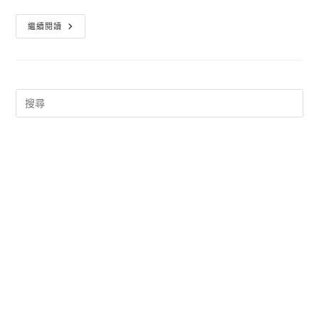
Iphone
繼續閱讀
5
桌
布
圖
片
下
載
也
可
以
自
已
DIY
哦