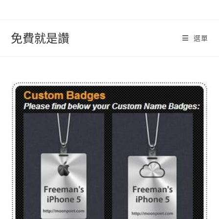
跳
轉
至
免費就是讚
選單
內
容