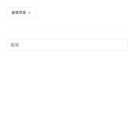
跑
繼續閱讀
跑
卡
丁
車
免
下
載
遊
戲
直
接
玩
的
FB
版
Kartrider
Dash