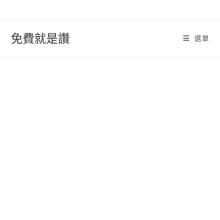
跳
轉
至
免費就是讚
選單
內
容