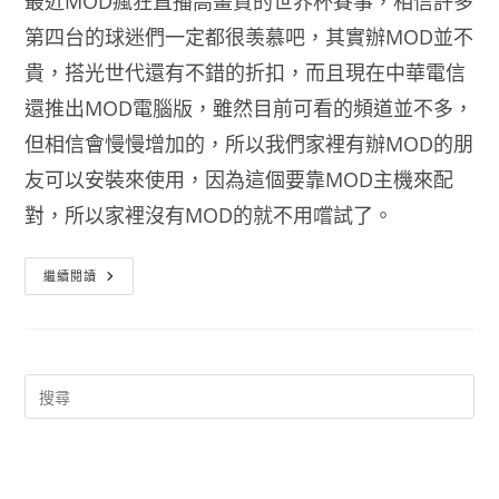
最近MOD瘋狂直播高畫質的世界杯賽事，相信許多
第四台的球迷們一定都很羡慕吧，其實辦MOD並不
貴，搭光世代還有不錯的折扣，而且現在中華電信
還推出MOD電腦版，雖然目前可看的頻道並不多，
但相信會慢慢增加的，所以我們家裡有辦MOD的朋
友可以安裝來使用，因為這個要靠MOD主機來配
對，所以家裡沒有MOD的就不用嚐試了。
電
繼續閱讀
腦
看
Mod
中
華
電
信
開
放
MOD
電
腦
版
下