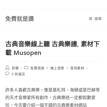
跳
轉
至
免費就是讚
選單
內
容
古典音樂線上聽 古典樂譜, 素材下
載 Musopen
文
文
菲爾
免費資源
/
線上音樂
/
音效素材
章
章
文
0 則留言
作
類
章
者:
別:
評
論：
許多人喜歡古典樂，像是莫札特、海頓或是巴赫等
的天才音樂家所有創作，古典樂迷一定都如數家
珍，今天要介紹一個不錯的古典樂素材網站