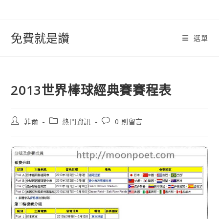
跳
轉
至
免費就是讚
選單
內
容
2013世界棒球經典賽賽程表
文
文
文
菲爾
熱門資訊
0 則留言
章
章
章
作
類
評
者:
別:
論：