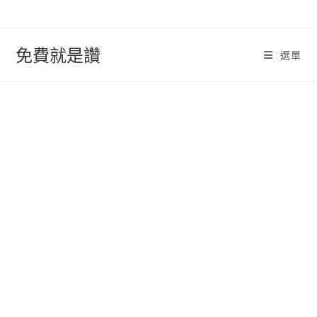
跳
轉
至
免費就是讚
選單
內
容