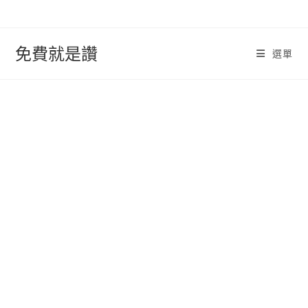
跳
轉
至
免費就是讚
選單
內
容