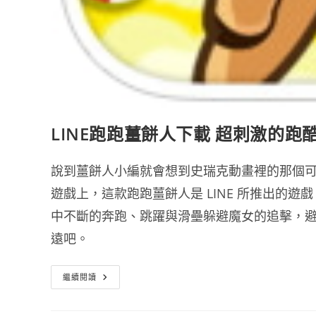
LINE跑跑薑餅人下載 超刺激的跑
說到薑餅人小編就會想到史瑞克動畫裡的那個
遊戲上，這款跑跑薑餅人是 LINE 所推出的
中不斷的奔跑、跳躍與滑壘躲避魔女的追擊，避
遠吧。
LINE
繼續閱讀
跑
跑
薑