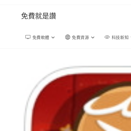
跳
轉
免費就是讚
至
內
容
免費軟體
免費資源
科技新知