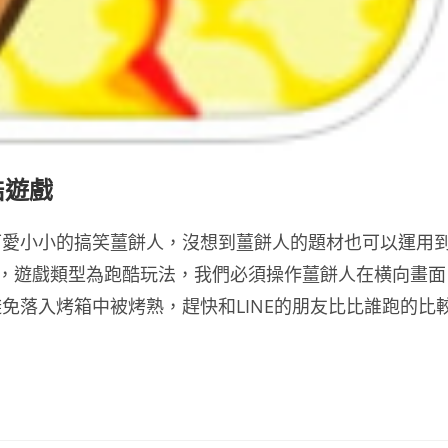
酷遊戲
可愛小小的搞笑薑餅人，沒想到薑餅人的題材也可以運用
遊戲，遊戲類型為跑酷玩法，我們必須操作薑餅人在横向畫面
免落入烤箱中被烤熟，趕快和LINE的朋友比比誰跑的比