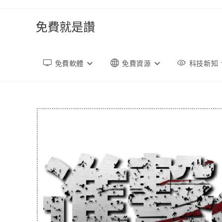
跳
轉
免費就是讚
至
內
容
免費軟體
免費資源
科技新知