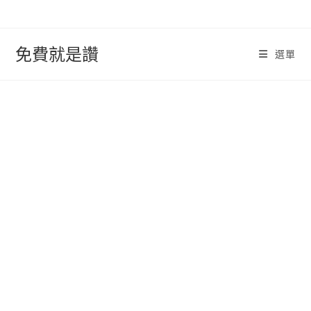
跳
轉
至
免費就是讚
選單
內
容