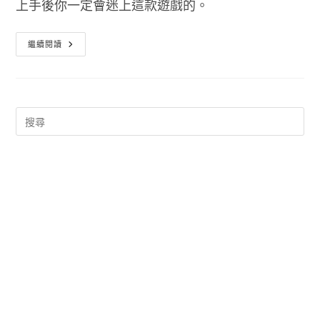
上手後你一定會迷上這款遊戲的。
遠
繼續閱讀
的
要
命
的
王
國
8
位
元
復
古
畫
風
的
地
下
城
冒
險