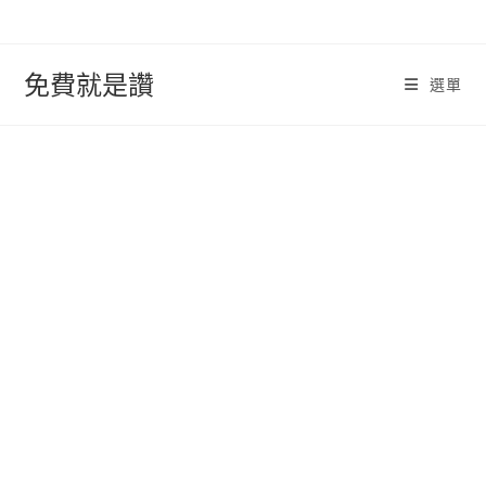
跳
轉
至
免費就是讚
選單
內
容