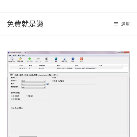
跳
轉
至
免費就是讚
選單
內
容