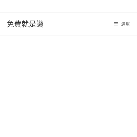
跳
轉
至
免費就是讚
選單
內
容