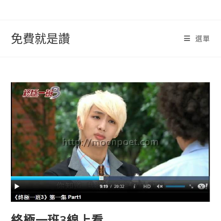
跳
轉
至
免費就是讚
選單
內
容
終極一班3線上看