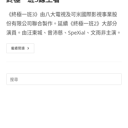
《終極一班3》由八大電視及可米國際影視事業股
份有限公司聯合製作。延續《終極一班2》大部分
演員。由汪東城、曾沛慈、SpeXial、文雨非主演。
終
繼續閱讀
極
一
班
3
線
上
看